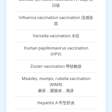
日咳
Influenza vaccination vaccination 流感疫
苗
Varicella vaccination 水痘
Human papillomavirus vaccination
(HPV)
Zoster vaccination 帶狀皰疹
Measles, mumps, rubella vaccination
(MMR)
麻疹，腮腺炎，風疹
Hepatitis A 甲型肝炎