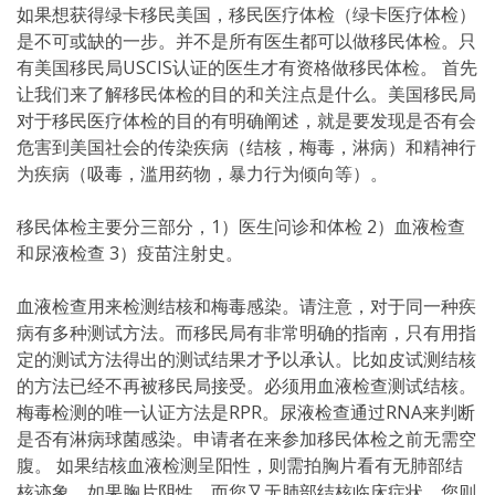
如果想获得绿卡移民美国，移民医疗体检（绿卡医疗体检）
是不可或缺的一步。并不是所有医生都可以做移民体检。只
有美国移民局USCIS认证的医生才有资格做移民体检。 首先
让我们来了解移民体检的目的和关注点是什么。美国移民局
对于移民医疗体检的目的有明确阐述，就是要发现是否有会
危害到美国社会的传染疾病（结核，梅毒，淋病）和精神行
为疾病（吸毒，滥用药物，暴力行为倾向等）。
移民体检主要分三部分，1）医生问诊和体检 2）血液检查
和尿液检查 3）疫苗注射史。
血液检查用来检测结核和梅毒感染。请注意，对于同一种疾
病有多种测试方法。而移民局有非常明确的指南，只有用指
定的测试方法得出的测试结果才予以承认。比如皮试测结核
的方法已经不再被移民局接受。必须用血液检查测试结核。
梅毒检测的唯一认证方法是RPR。尿液检查通过RNA来判断
是否有淋病球菌感染。申请者在来参加移民体检之前无需空
腹。 如果结核血液检测呈阳性，则需拍胸片看有无肺部结
核迹象。如果胸片阴性，而您又无肺部结核临床症状，您则