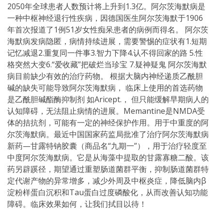
2050年全球患者人数预计将上升到1.3亿。阿尔茨海默病是
一种中枢神经退行性疾病，因德国医生阿尔茨海默于1906
年首次报道了1例51岁女性痴呆患者的病例而得名。 阿尔茨
海默病发病隐匿，病情持续进展，需要警惕的症状有1.短期
记忆减退2.重复同一件事3.智力下降4.认不得回家的路 5.性
格突然大变6.“爱收藏”把破烂当珍宝 7.疑神疑鬼 阿尔茨海默
病目前缺少有效的治疗药物。 根据大脑内神经递质乙酰胆
碱的缺失可能导致阿尔茨海默病， 临床上使用的首选药物
是乙酰胆碱酯酶抑制剂 如Aricept.， 但只能缓解早期病人的
认知障碍，无法阻止病情的进展。Memantine是NMDA受
体的拮抗剂，可能有一定的神经保护作用。用于中重度的阿
尔茨海默病。最近中国国家药监局批准了治疗阿尔茨海默病
新药—甘露特钠胶囊（商品名“九期一”），用于治疗轻度至
中度阿尔茨海默病。它是从海藻中提取的甘露寡糖二酸。该
药另辟蹊径，期望通过重塑肠道菌群平衡，抑制肠道菌群特
定代谢产物的异常增多，减少外周及中枢炎症，降低脑内β
淀粉样蛋白沉积和Tau蛋白过度磷酸化，从而改善认知功能
障碍。临床效果如何，让我们拭目以待！